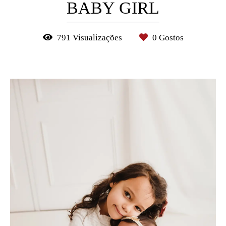
BABY GIRL
791
Visualizações
0
Gostos