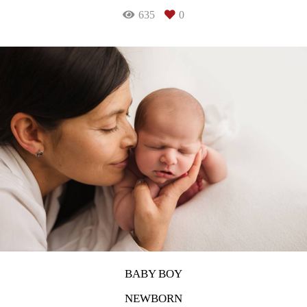
635
0
BABY BOY
NEWBORN