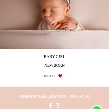
BABY GIRL
NEWBORN
435
0
MIRIAM NASCIMENTO
/
CONTACTO